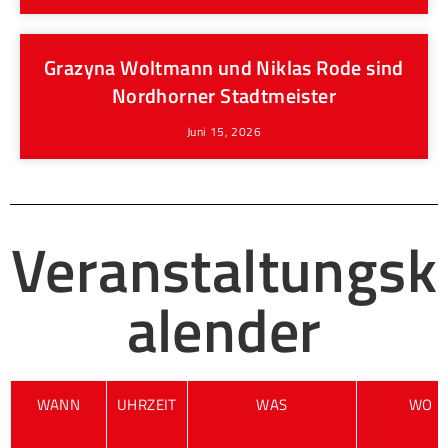
Grazyna Woltmann und Niklas Rode sind
Nordhorner Stadtmeister
Juni 15, 2026
Veranstaltungsk
alender
WANN
UHRZEIT
WAS
WO