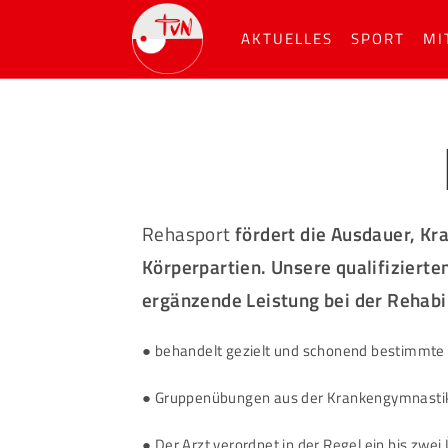
AKTUELLES
SPORT
MI
Rehasport
fördert die Ausdauer,
Kra
Körperpartien.
Unsere qualifizierte
ergänzende Leistung bei der Rehabil
●
behandelt gezielt und schonend bestimmte 
●
Gruppenübungen aus der Krankengymnastik 
●
Der Arzt verordnet in der Regel ein bis zw