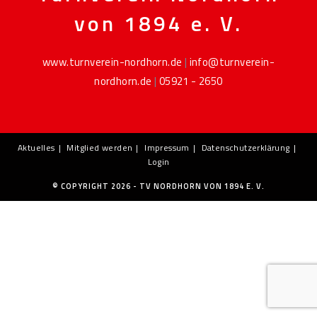
von 1894 e. V.
www.turnverein-nordhorn.de
|
info@turnverein-
nordhorn.de
|
05921 - 2650
Aktuelles
Mitglied werden
Impressum
Datenschutzerklärung
Login
© COPYRIGHT 2026 - TV NORDHORN VON 1894 E. V.