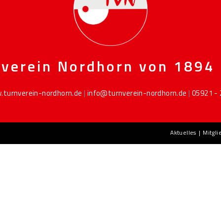
verein Nordhorn von 1894 
turnverein-nordhorn.de
|
info@turnverein-nordhorn.de
|
05921 -
Aktuelles
Mitgl