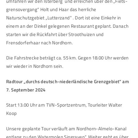
umfahren wir den Isterberg und erreichen über den „Fiets-
grensovergang“ Holt und Haar das herrliche
Naturschutzgebiet „Lutterzand“ . Dort ist eine Einkehr in
einem an der Dinkel gelegenen Restaurant geplant. Danach
starten wir die Rückfahrt über Stroothuizen und
Frensdorferhaar nach Nordhorn.
Die Fahrstrecke beträgt ca. 55 km. Gegen 18.00 Uhr werden
wir wieder in Nordhorn sein.
Radtour „durchs deutsch-niederländische Grenzgebiet“ am
7. September 2024
Start 13.00 Uhr am TVN-Sportzentrum, Tourleiter Walter
Koop
Unsere geplante Tour verläuft am Nordhorn-Almelo-Kanal
entlang zu den Watermolen Singraven“. Weiter geht es über