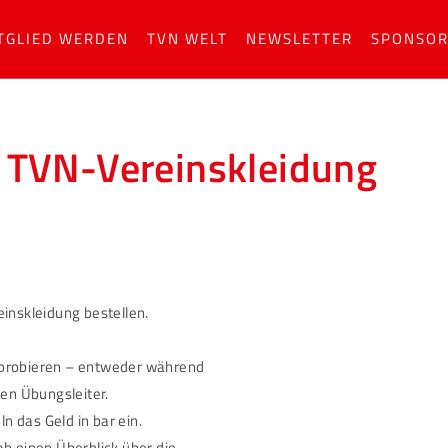
TGLIED WERDEN
TVN WELT
NEWSLETTER
SPONSO
TVN-Vereinskleidung
einskleidung bestellen.
nprobieren – entweder während
en Übungsleiter.
 das Geld in bar ein.
ab einen Überblick über die