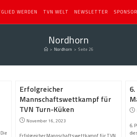
TGLIED WERDEN
TVN WELT
NEWSLETTER
SPONSO
Nordhorn
>
Nordhorn
>
Seite 26
Erfolgreicher
6.
Mannschaftswettkampf für
M
TVN Turn-Küken
November 16, 2023
n
6. 
nDie
die
Erfolgreicher Mannschaftswettkampf für TVN