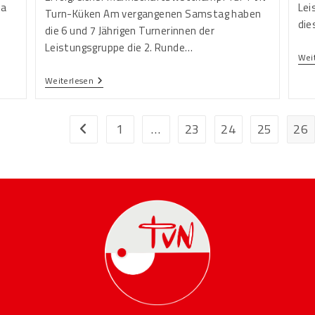
ta
Lei
Turn-Küken Am vergangenen Samstag haben
die
die 6 und 7 Jährigen Turnerinnen der
Leistungsgruppe die 2. Runde…
Wei
Weiterlesen
1
…
23
24
25
26