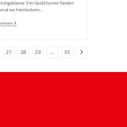
stungsklasse 3 im Gerätturnen fanden
smal vor heimischem…
terlesen
27
28
29
…
35